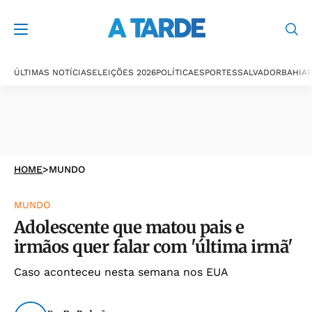
ÚLTIMAS NOTÍCIAS
ELEIÇÕES 2026
POLÍTICA
ESPORTES
SALVADOR
BAHIA
P
HOME
>
MUNDO
MUNDO
Adolescente que matou pais e
irmãos quer falar com 'última irmã'
Caso aconteceu nesta semana nos EUA