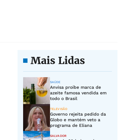
Mais Lidas
SAÚDE
Anvisa proíbe marca de
azeite famosa vendida em
todo o Brasil
TELEVISÃO
Governo rejeita pedido da
Globo e mantém veto a
programa de Eliana
SALVADOR