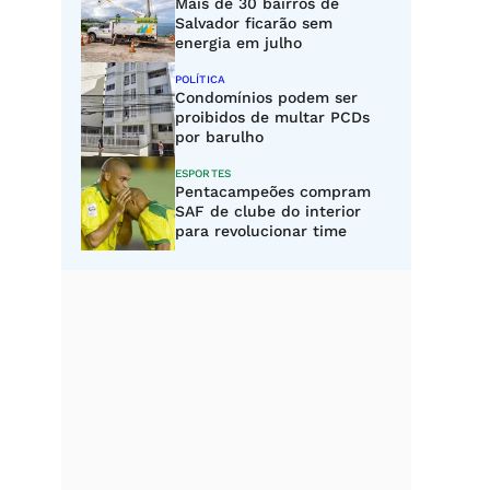
Mais de 30 bairros de
Salvador ficarão sem
energia em julho
POLÍTICA
Condomínios podem ser
proibidos de multar PCDs
por barulho
ESPORTES
Pentacampeões compram
SAF de clube do interior
para revolucionar time