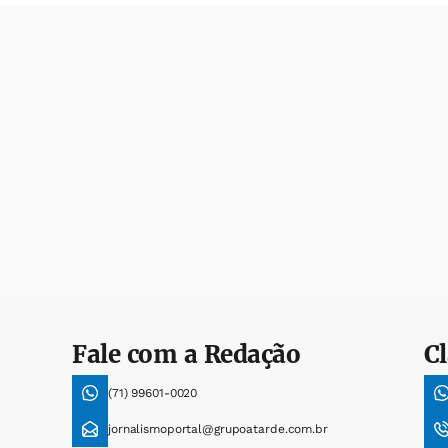
Fale com a Redação
Cl
(71) 99601-0020
jornalismoportal@grupoatarde.com.br