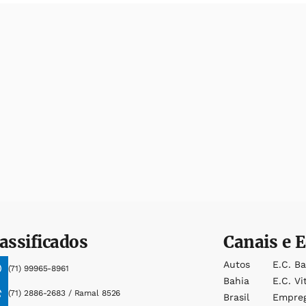
assificados
Canais e E
Autos
E.c. B
(71) 99965-8961
Bahia
E.c. Vi
(71) 2886-2683 / Ramal 8526
Brasil
Empre