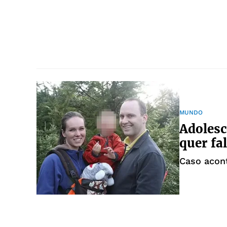
MUNDO
Adolesc
quer fa
Caso acon