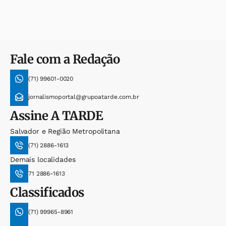
Fale com a Redação
(71) 99601-0020
jornalismoportal@grupoatarde.com.br
Assine
A TARDE
Salvador e Região Metropolitana
(71) 2886-1613
Demais localidades
71 2886-1613
Classificados
(71) 99965-8961