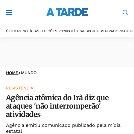
ÚLTIMAS NOTÍCIAS
ELEIÇÕES 2026
POLÍTICA
ESPORTES
SALVADOR
BAHIA
P
HOME
>
MUNDO
RESISTÊNCIA
Agência atômica do Irã diz que
ataques 'não interromperão'
atividades
Agência emitiu comunicado publicado pela mídia
estatal