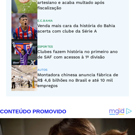
artesiano e acaba multado após
fiscalização
E.C.BAHIA
Venda mais cara da história do Bahia
acerta com clube da Série A
ESPORTES
Clubes fazem história no primeiro ano
de SAF com acessos à 1ª divisão
AUTOS
Montadora chinesa anuncia fábrica de
R$ 4,6 bilhões no Brasil e até 10 mil
empregos