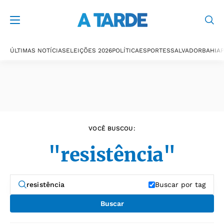
Últimas notícias
ÚLTIMAS NOTÍCIAS
ELEIÇÕES 2026
POLÍTICA
ESPORTES
SALVADOR
BAHIA
P
VOCÊ BUSCOU:
"resistência"
Buscar por tag
Buscar