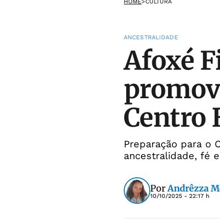
HOME
>
CULTURA
ANCESTRALIDADE
Afoxé F
promove
Centro 
Preparação para o C
ancestralidade, fé e
Por
Andrêzza M
10/10/2025 - 22:17 h