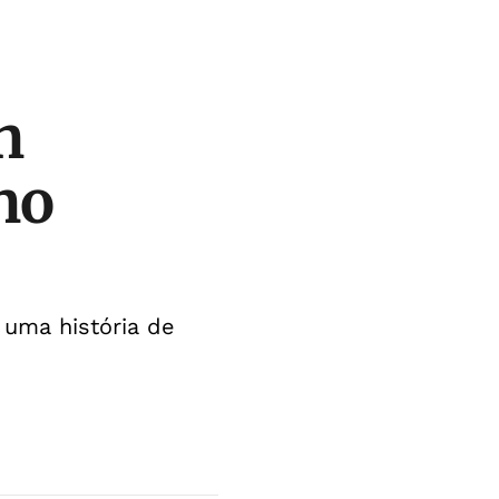
n
no
 uma história de