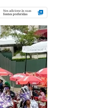
Nos adicione às suas
fontes preferidas