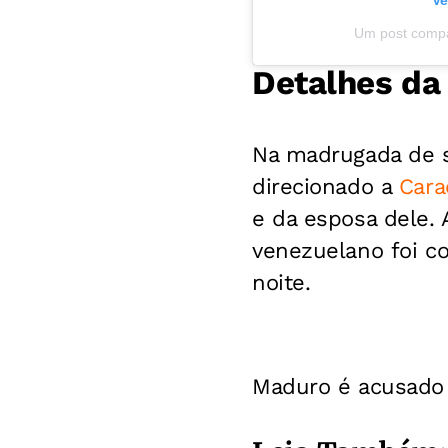
Ve
Um post compa
Detalhes da
Na madrugada de 
direcionado a
Cara
e da esposa dele.
venezuelano foi c
noite.
Maduro é acusado p