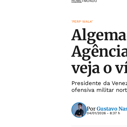
HOME
>
MUNDO
'PERP WALK'
Algema
Agência
veja o v
Presidente da Vene
ofensiva militar no
Por
Gustavo Na
04/01/2026 - 8:37 h