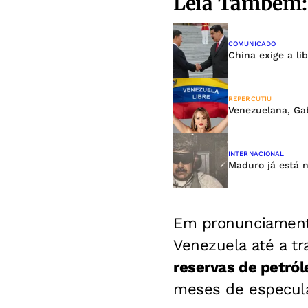
Leia Também:
COMUNICADO
China exige a l
REPERCUTIU
Venezuelana, Ga
INTERNACIONAL
Maduro já está 
Em pronunciament
Venezuela até a tr
reservas de petról
meses de especula