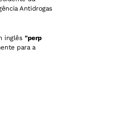
ência Antidrogas
m inglês
"perp
ente para a