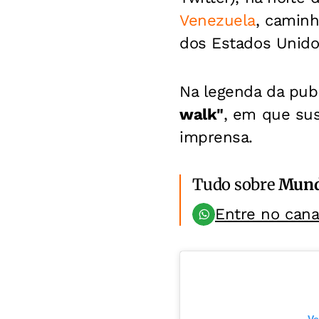
Venezuela
, camin
dos Estados Unido
Na legenda da publ
walk"
, em que sus
imprensa.
Tudo sobre
Mun
Entre no can