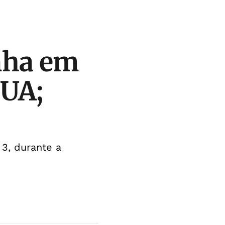
nha em
EUA;
3, durante a