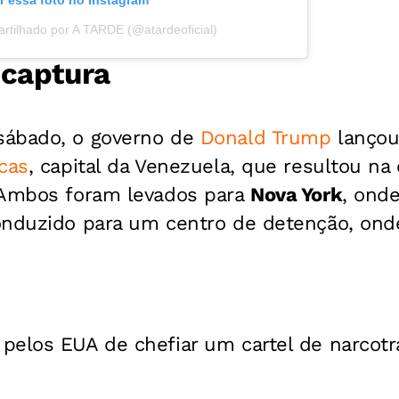
r essa foto no Instagram
rtilhado por A TARDE (@atardeoficial)
 captura
sábado, o governo de
Donald Trump
lançou
cas
, capital da Venezuela, que resultou n
 Ambos foram levados para
Nova York
, ond
onduzido para um centro de detenção, onde
elos EUA de chefiar um cartel de narcotrá