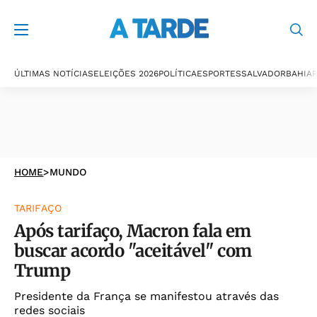
ÚLTIMAS NOTÍCIAS
ELEIÇÕES 2026
POLÍTICA
ESPORTES
SALVADOR
BAHIA
P
HOME
>
MUNDO
TARIFAÇO
Após tarifaço, Macron fala em
buscar acordo "aceitável" com
Trump
Presidente da França se manifestou através das
redes sociais