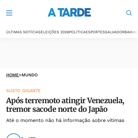
ÚLTIMAS NOTÍCIAS
ELEIÇÕES 2026
POLÍTICA
ESPORTES
SALVADOR
BAHIA
P
HOME
>
MUNDO
SUSTO GIGANTE
Após terremoto atingir Venezuela,
tremor sacode norte do Japão
Até o momento não há informação sobre vítimas