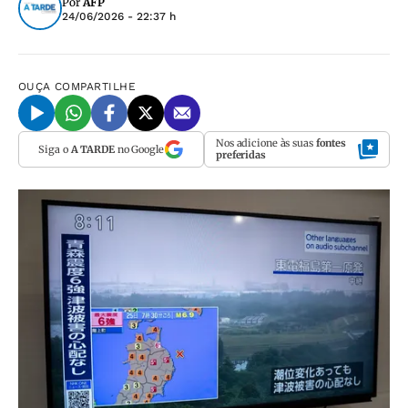
Por
AFP
24/06/2026 - 22:37 h
OUÇA
COMPARTILHE
Nos adicione às suas
fontes
Siga o
A TARDE
no Google
preferidas