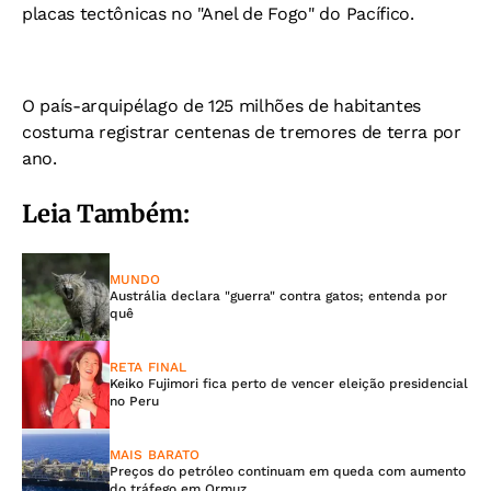
placas tectônicas no "Anel de Fogo" do Pacífico.
O país-arquipélago de 125 milhões de habitantes
costuma registrar centenas de tremores de terra por
ano.
Leia Também:
MUNDO
Austrália declara "guerra" contra gatos; entenda por
quê
RETA FINAL
Keiko Fujimori fica perto de vencer eleição presidencial
no Peru
MAIS BARATO
Preços do petróleo continuam em queda com aumento
do tráfego em Ormuz