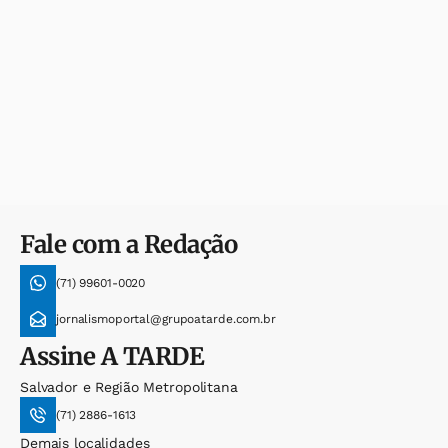
Fale com a Redação
(71) 99601-0020
jornalismoportal@grupoatarde.com.br
Assine
A TARDE
Salvador e Região Metropolitana
(71) 2886-1613
Demais localidades