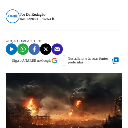
Por
Da Redação
16/06/2024 - 16:53 h
OUÇA
COMPARTILHE
Nos adicione às suas
fontes
Siga o
A TARDE
no Google
preferidas