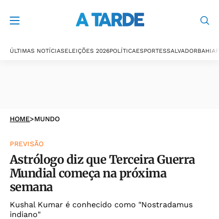
ÚLTIMAS NOTÍCIAS
ELEIÇÕES 2026
POLÍTICA
ESPORTES
SALVADOR
BAHIA
P
HOME
>
MUNDO
PREVISÃO
Astrólogo diz que Terceira Guerra
Mundial começa na próxima
semana
Kushal Kumar é conhecido como "Nostradamus
indiano"