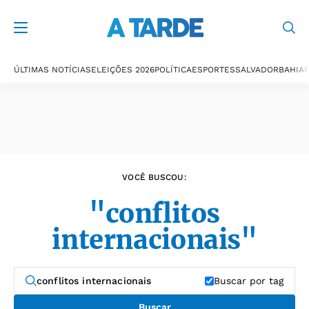
Últimas notícias
ÚLTIMAS NOTÍCIAS
ELEIÇÕES 2026
POLÍTICA
ESPORTES
SALVADOR
BAHIA
P
VOCÊ BUSCOU:
"conflitos
internacionais"
Buscar por tag
Buscar