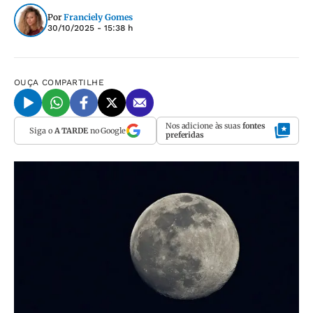
Por
Franciely Gomes
30/10/2025 - 15:38 h
OUÇA
COMPARTILHE
Nos adicione às suas
fontes
Siga o
A TARDE
no Google
preferidas