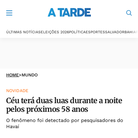
ÚLTIMAS NOTÍCIAS
ELEIÇÕES 2026
POLÍTICA
ESPORTES
SALVADOR
BAHIA
P
HOME
>
MUNDO
NOVIDADE
Céu terá duas luas durante a noite
pelos próximos 58 anos
O fenômeno foi detectado por pesquisadores do
Havaí