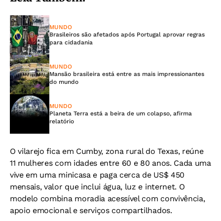
MUNDO
Brasileiros são afetados após Portugal aprovar regras
para cidadania
MUNDO
Mansão brasileira está entre as mais impressionantes
do mundo
MUNDO
Planeta Terra está a beira de um colapso, afirma
relatório
O vilarejo fica em Cumby, zona rural do Texas, reúne
11 mulheres com idades entre 60 e 80 anos. Cada uma
vive em uma minicasa e paga cerca de US$ 450
mensais, valor que inclui água, luz e internet. O
modelo combina moradia acessível com convivência,
apoio emocional e serviços compartilhados.