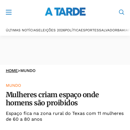
ÚLTIMAS NOTÍCIAS
ELEIÇÕES 2026
POLÍTICA
ESPORTES
SALVADOR
BAHIA
P
HOME
>
MUNDO
MUNDO
Mulheres criam espaço onde
homens são proibidos
Espaço fica na zona rural do Texas com 11 mulheres
de 60 a 80 anos