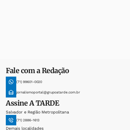
Fale com a Redação
(71) 99601-0020
jornalismoportal@grupoatarde.com.br
Assine
A TARDE
Salvador e Região Metropolitana
(71) 2886-1613
Demais localidades