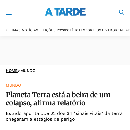
ÚLTIMAS NOTÍCIAS
ELEIÇÕES 2026
POLÍTICA
ESPORTES
SALVADOR
BAHIA
P
HOME
>
MUNDO
MUNDO
Planeta Terra está a beira de um
colapso, afirma relatório
Estudo aponta que 22 dos 34 “sinais vitais” da terra
chegaram a estágios de perigo