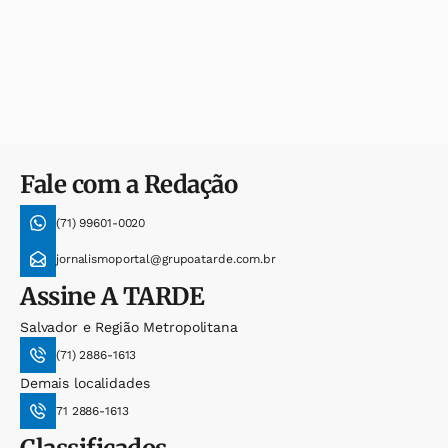
Fale com a Redação
(71) 99601-0020
jornalismoportal@grupoatarde.com.br
Assine
A TARDE
Salvador e Região Metropolitana
(71) 2886-1613
Demais localidades
71 2886-1613