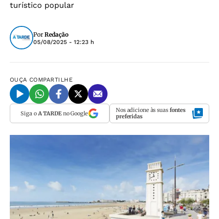
turístico popular
Por
Redação
05/08/2025 - 12:23 h
OUÇA
COMPARTILHE
Nos adicione às suas
fontes
Siga o
A TARDE
no Google
preferidas