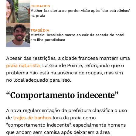
CUIDADOS
Mulher faz alerta ao perder visão após "dar estrelinhas'
na praia
TRAGÉDIA
Mistério: brasileiro morre ao cair da sacada de hotel
em ilha paradisíaca
Apesar das restrições, a cidade francesa mantém uma
praia naturista
, La Grande Pointe, reforçando que o
problema não está na ausência de roupas, mas sim
no local adequado para isso.
“Comportamento indecente”
A nova regulamentação da prefeitura classifica o uso
de
trajes de banhos
fora da praia como
"comportamento indecente", especialmente homens
que andam sem camisa após deixarem a área