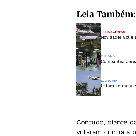
Leia Também:
LINHAS AÉREAS
Novidade! Gol e
TURISMO
Companhia aérea
ECONOMIA
Latam anuncia c
Contudo, diante d
votaram contra a p