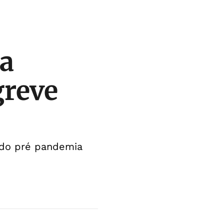
da
greve
odo pré pandemia