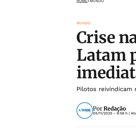
HOME
>
MUNDO
MUNDO
Crise na
Latam 
imediat
Pilotos reivindica
Por
Redação
05/11/2025 - 9:58 h
| At