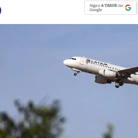
Siga o
A TARDE
no
Google