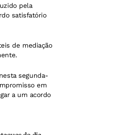
uzido pela
do satisfatório
teis de mediação
mente.
 nesta segunda-
 compromisso em
egar a um acordo