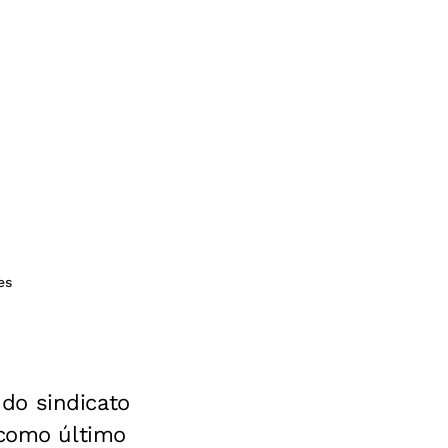
es
do sindicato
 como último