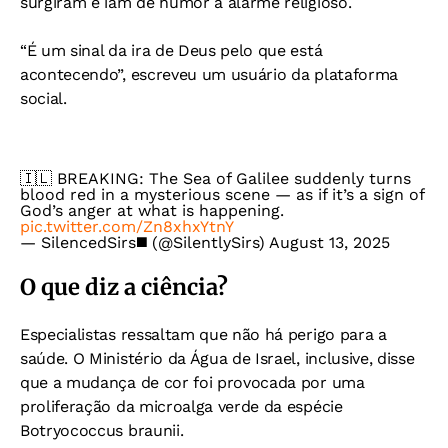
surgiram e iam de humor a alarme religioso.
“É um sinal da ira de Deus pelo que está
acontecendo”, escreveu um usuário da plataforma
social.
🇮🇱 BREAKING: The Sea of Galilee suddenly turns
blood red in a mysterious scene — as if it’s a sign of
God’s anger at what is happening.
pic.twitter.com/Zn8xhxYtnY
— SilencedSirs◼️ (@SilentlySirs)
August 13, 2025
O que diz a ciência?
Especialistas ressaltam que não há perigo para a
saúde. O Ministério da Água de Israel, inclusive, disse
que a mudança de cor foi provocada por uma
proliferação da microalga verde da espécie
Botryococcus braunii.