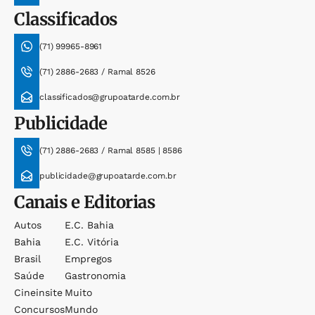
Classificados
(71) 99965-8961
(71) 2886-2683 / Ramal 8526
classificados@grupoatarde.com.br
Publicidade
(71) 2886-2683 / Ramal 8585 | 8586
publicidade@grupoatarde.com.br
Canais e Editorias
Autos
E.c. Bahia
Bahia
E.c. Vitória
Brasil
Empregos
Saúde
Gastronomia
Cineinsite
Muito
Concursos
Mundo