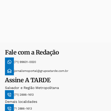
Fale com a Redação
(71) 99601-0020
jornalismoportal@grupoatarde.com.br
Assine
A TARDE
Salvador e Região Metropolitana
(71) 2886-1613
Demais localidades
71 2886-1613