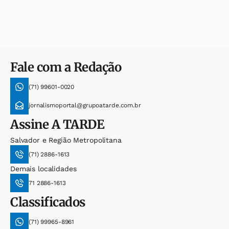
Fale com a Redação
(71) 99601-0020
jornalismoportal@grupoatarde.com.br
Assine
A TARDE
Salvador e Região Metropolitana
(71) 2886-1613
Demais localidades
71 2886-1613
Classificados
(71) 99965-8961