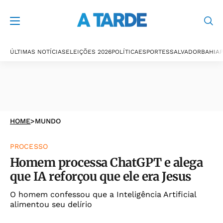
ÚLTIMAS NOTÍCIAS
ELEIÇÕES 2026
POLÍTICA
ESPORTES
SALVADOR
BAHIA
P
HOME
>
MUNDO
PROCESSO
Homem processa ChatGPT e alega
que IA reforçou que ele era Jesus
O homem confessou que a Inteligência Artificial
alimentou seu delírio