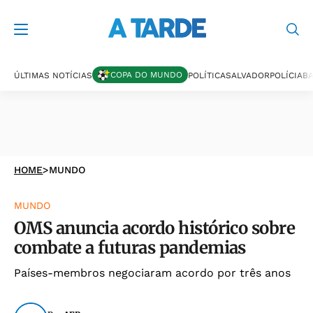
COPA DO MUNDO
ÚLTIMAS NOTÍCIAS
POLÍTICA
SALVADOR
POLÍCIA
BA
HOME
>
MUNDO
MUNDO
OMS anuncia acordo histórico sobre
combate a futuras pandemias
Países-membros negociaram acordo por três anos