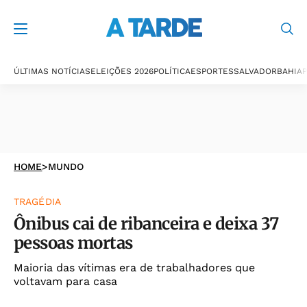
ÚLTIMAS NOTÍCIAS
ELEIÇÕES 2026
POLÍTICA
ESPORTES
SALVADOR
BAHIA
P
HOME
>
MUNDO
TRAGÉDIA
Ônibus cai de ribanceira e deixa 37
pessoas mortas
Maioria das vítimas era de trabalhadores que
voltavam para casa