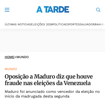
ÚLTIMAS NOTÍCIAS
ELEIÇÕES 2026
POLÍTICA
ESPORTES
SALVADOR
BAHIA
P
HOME
>
MUNDO
MUNDO
Oposição a Maduro diz que houve
fraude nas eleições da Venezuela
Maduro foi anunciado como vencedor da eleição no
início da madrugada desta segunda