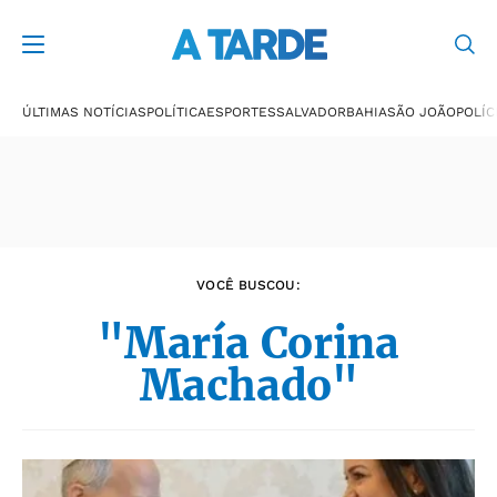
Últimas notícias
ÚLTIMAS NOTÍCIAS
POLÍTICA
ESPORTES
SALVADOR
BAHIA
SÃO JOÃO
POLÍC
VOCÊ BUSCOU:
"María Corina
Machado"