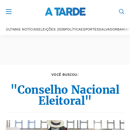
Últimas notícias
ÚLTIMAS NOTÍCIAS
ELEIÇÕES 2026
POLÍTICA
ESPORTES
SALVADOR
BAHIA
P
VOCÊ BUSCOU:
"Conselho Nacional
Eleitoral"