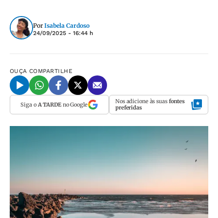
Por
Isabela Cardoso
24/09/2025 - 16:44 h
OUÇA
COMPARTILHE
Nos adicione às suas
fontes
Siga o
A TARDE
no Google
preferidas