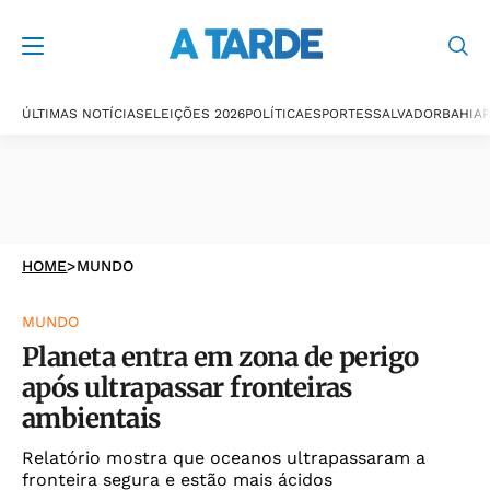
ÚLTIMAS NOTÍCIAS
ELEIÇÕES 2026
POLÍTICA
ESPORTES
SALVADOR
BAHIA
P
HOME
>
MUNDO
MUNDO
Planeta entra em zona de perigo
após ultrapassar fronteiras
ambientais
Relatório mostra que oceanos ultrapassaram a
fronteira segura e estão mais ácidos