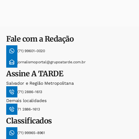
Fale com a Redação
(71) 99601-0020
jornalismoportal@grupoatarde.com.br
Assine
A TARDE
Salvador e Região Metropolitana
(71) 2886-1613
Demais localidades
71 2886-1613
Classificados
(71) 99965-8961