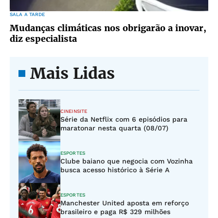
SALA A TARDE
Mudanças climáticas nos obrigarão a inovar,
diz especialista
Mais Lidas
CINEINSITE
Série da Netflix com 6 episódios para
maratonar nesta quarta (08/07)
ESPORTES
Clube baiano que negocia com Vozinha
busca acesso histórico à Série A
ESPORTES
Manchester United aposta em reforço
brasileiro e paga R$ 329 milhões