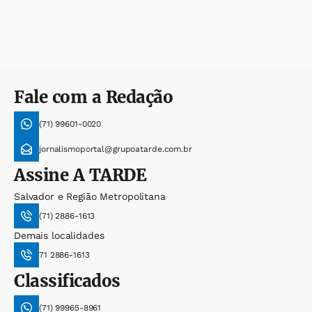
Fale com a Redação
(71) 99601-0020
jornalismoportal@grupoatarde.com.br
Assine
A TARDE
Salvador e Região Metropolitana
(71) 2886-1613
Demais localidades
71 2886-1613
Classificados
(71) 99965-8961