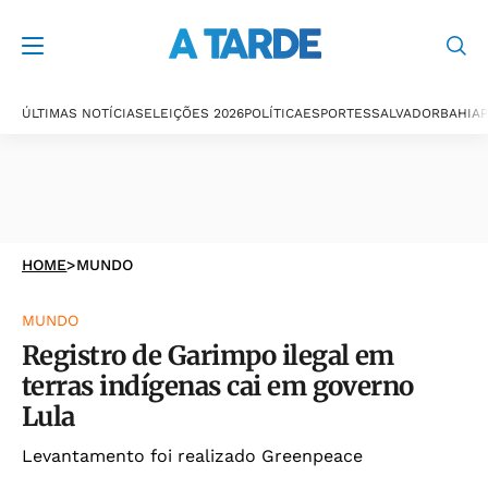
ÚLTIMAS NOTÍCIAS
ELEIÇÕES 2026
POLÍTICA
ESPORTES
SALVADOR
BAHIA
P
HOME
>
MUNDO
MUNDO
Registro de Garimpo ilegal em
terras indígenas cai em governo
Lula
Levantamento foi realizado Greenpeace