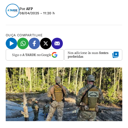
Por
AFP
08/04/2025 - 11:20 h
OUÇA
COMPARTILHE
Nos adicione às suas
fontes
Siga o
A TARDE
no Google
preferidas