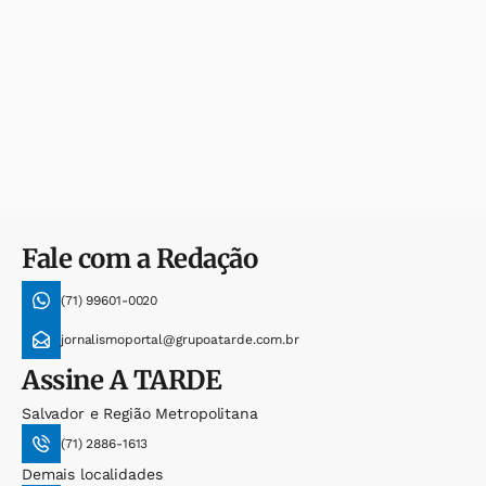
Fale com a Redação
(71) 99601-0020
jornalismoportal@grupoatarde.com.br
Assine
A TARDE
Salvador e Região Metropolitana
(71) 2886-1613
Demais localidades