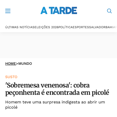
ÚLTIMAS NOTÍCIAS
ELEIÇÕES 2026
POLÍTICA
ESPORTES
SALVADOR
BAHIA
P
HOME
>
MUNDO
SUSTO
'Sobremesa venenosa': cobra
peçonhenta é encontrada em picolé
Homem teve uma surpresa indigesta ao abrir um
picolé