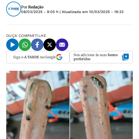
Por
Redação
08/03/2025 - 9:05 h
| Atualizada em
10/03/2025 - 19:33
OUÇA
COMPARTILHE
Nos adicione às suas
fontes
Siga o
A TARDE
no Google
preferidas