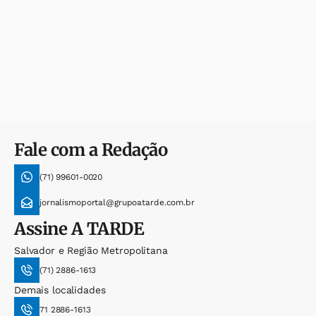
Fale com a Redação
(71) 99601-0020
jornalismoportal@grupoatarde.com.br
Assine
A TARDE
Salvador e Região Metropolitana
(71) 2886-1613
Demais localidades
71 2886-1613