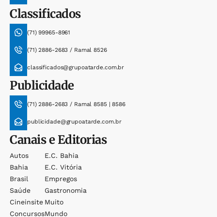
Classificados
(71) 99965-8961
(71) 2886-2683 / Ramal 8526
classificados@grupoatarde.com.br
Publicidade
(71) 2886-2683 / Ramal 8585 | 8586
publicidade@grupoatarde.com.br
Canais e Editorias
Autos
E.c. Bahia
Bahia
E.c. Vitória
Brasil
Empregos
Saúde
Gastronomia
Cineinsite
Muito
Concursos
Mundo