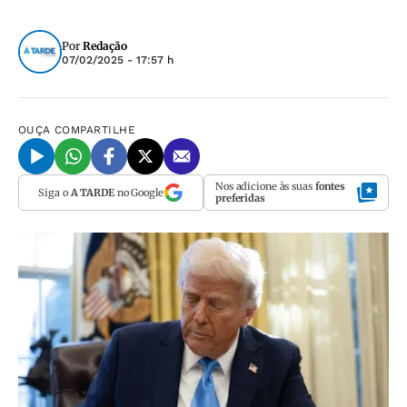
Por
Redação
07/02/2025 - 17:57 h
OUÇA
COMPARTILHE
Nos adicione às suas
fontes
Siga o
A TARDE
no Google
preferidas