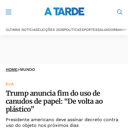
ÚLTIMAS NOTÍCIAS
ELEIÇÕES 2026
POLÍTICA
ESPORTES
SALVADOR
BAHIA
P
HOME
>
MUNDO
EUA
Trump anuncia fim do uso de
canudos de papel: “De volta ao
plástico”
Presidente americano deve assinar decreto contra
uso do objeto nos próximos dias