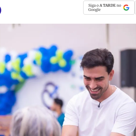
Siga o
A TARDE
no
Google