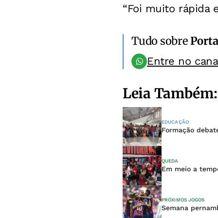
“Foi muito rápida
Tudo sobre
Porta
Entre no can
Leia Também:
EDUCAÇÃO
Formação debat
QUEDA
Em meio a tempor
PRÓXIMOS JOGOS
Semana pernambu