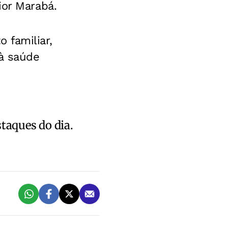
ior Marabá.
 familiar,
à saúde
staques do dia.