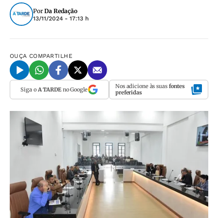
Por
Da Redação
13/11/2024 - 17:13 h
OUÇA
COMPARTILHE
Nos adicione às suas
fontes
Siga o
A TARDE
no Google
preferidas