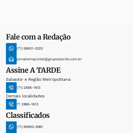
Fale com a Redação
(71) 99601-0020
jornalismoportal@grupoatarde.com.br
Assine
A TARDE
Salvador e Região Metropolitana
(71) 2886-1613
Demais localidades
71 2886-1613
Classificados
(71) 99965-8961