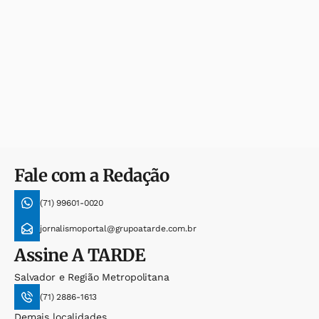
Fale com a Redação
(71) 99601-0020
jornalismoportal@grupoatarde.com.br
Assine
A TARDE
Salvador e Região Metropolitana
(71) 2886-1613
Demais localidades