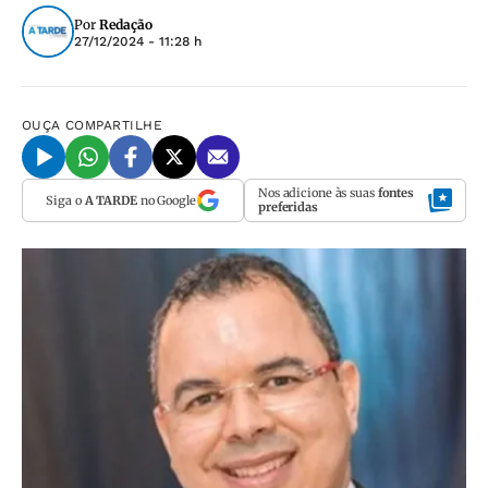
Por
Redação
27/12/2024 - 11:28 h
OUÇA
COMPARTILHE
Nos adicione às suas
fontes
Siga o
A TARDE
no Google
preferidas