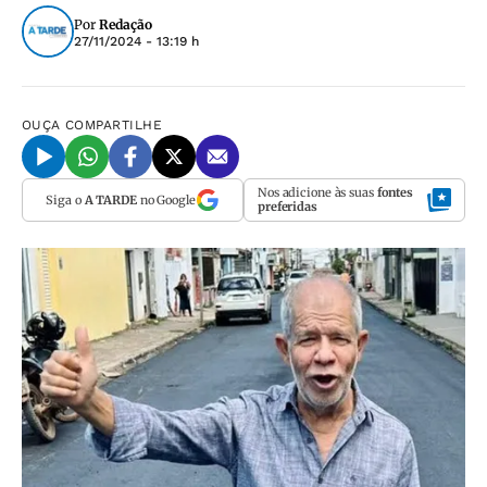
Por
Redação
27/11/2024 - 13:19 h
OUÇA
COMPARTILHE
Nos adicione às suas
fontes
Siga o
A TARDE
no Google
preferidas