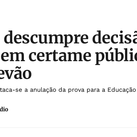
o descumpre decis
l em certame públi
tevão
staca-se a anulação da prova para a Educação 
dio