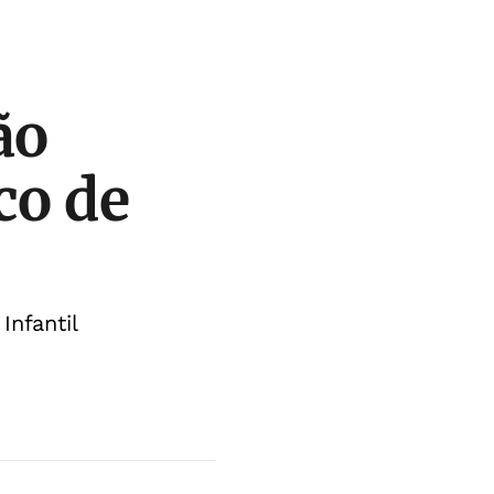
ão
co de
Infantil