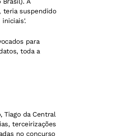
Brasil). A
, teria suspendido
niciais'.
vocados para
atos, toda a
, Tiago da Central
as, terceirizações
ladas no concurso