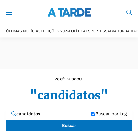
Últimas notícias
ÚLTIMAS NOTÍCIAS
ELEIÇÕES 2026
POLÍTICA
ESPORTES
SALVADOR
BAHIA
P
VOCÊ BUSCOU:
"candidatos"
Buscar por tag
Buscar