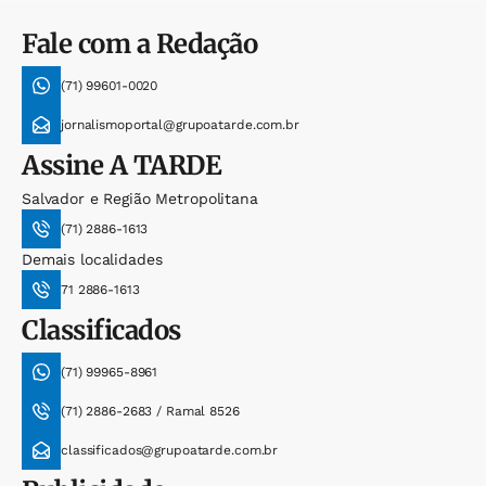
Fale com a Redação
(71) 99601-0020
jornalismoportal@grupoatarde.com.br
Assine
A TARDE
Salvador e Região Metropolitana
(71) 2886-1613
Demais localidades
71 2886-1613
Classificados
(71) 99965-8961
(71) 2886-2683 / Ramal 8526
classificados@grupoatarde.com.br