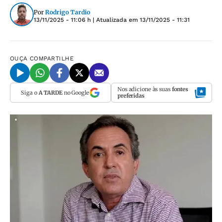
Por
Rodrigo Tardio
13/11/2025 - 11:06 h
| Atualizada em
13/11/2025 - 11:31
OUÇA
COMPARTILHE
Nos adicione às suas
fontes
Siga o
A TARDE
no Google
preferidas