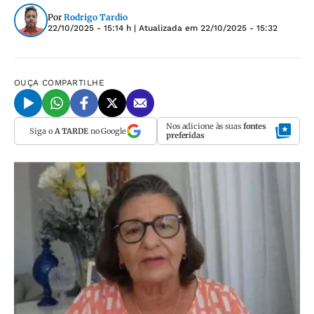
Por
Rodrigo Tardio
22/10/2025 - 15:14 h
| Atualizada em
22/10/2025 - 15:32
OUÇA
COMPARTILHE
Nos adicione às suas
fontes
Siga o
A TARDE
no Google
preferidas