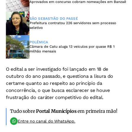
Aprovados em concurso cobram nomeações em Banzaê
SÃO SEBASTIÃO DO PASSÉ
Prefeitura contratou 226 servidores sem processo
seletivo
POLÊMICA
Câmara de Catu aluga 13 veículos por quase R$ 1
milhão mensais
O edital a ser investigado foi lançado em 18 de
outubro do ano passado, e questiona a lisura do
certame quanto ao respeito ao princípio da
concorrência, o que
busca esclarecer se houve
frustração do caráter competitivo do edital.
Tudo sobre
Portal Municípios
em primeira mão!
Entre no canal do WhatsApp.