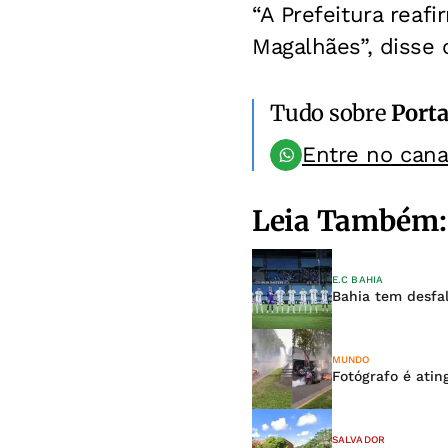
“A Prefeitura rea
Magalhães”, disse 
Tudo sobre
Porta
Entre no can
Leia Também:
E.C BAHIA
Bahia tem desfal
MUNDO
Fotógrafo é atin
SALVADOR