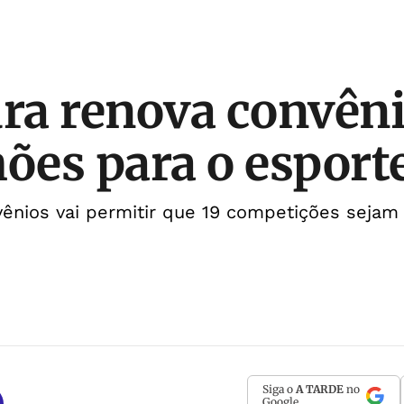
ura renova convên
hões para o esport
nios vai permitir que 19 competições sejam 
Siga o
A TARDE
no
Google