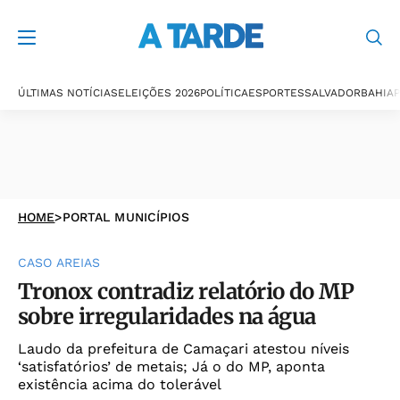
ÚLTIMAS NOTÍCIAS
ELEIÇÕES 2026
POLÍTICA
ESPORTES
SALVADOR
BAHIA
P
HOME
>
PORTAL MUNICÍPIOS
CASO AREIAS
Tronox contradiz relatório do MP
sobre irregularidades na água
Laudo da prefeitura de Camaçari atestou níveis
‘satisfatórios’ de metais; Já o do MP, aponta
existência acima do tolerável