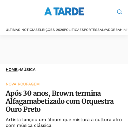
ÚLTIMAS NOTÍCIAS
ELEIÇÕES 2026
POLÍTICA
ESPORTES
SALVADOR
BAHIA
P
HOME
>
MÚSICA
NOVA ROUPAGEM
Após 30 anos, Brown termina
Alfagamabetizado com Orquestra
Ouro Preto
Artista lançou um álbum que mistura a cultura afro
com música clássica