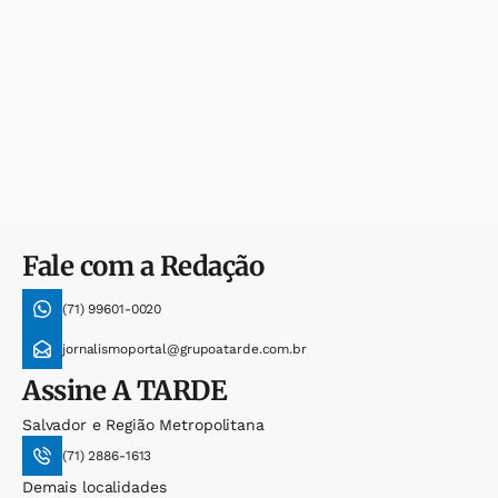
Fale com a Redação
(71) 99601-0020
jornalismoportal@grupoatarde.com.br
Assine
A TARDE
Salvador e Região Metropolitana
(71) 2886-1613
Demais localidades