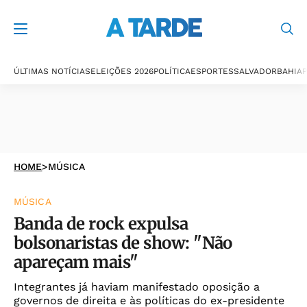
ÚLTIMAS NOTÍCIAS
ELEIÇÕES 2026
POLÍTICA
ESPORTES
SALVADOR
BAHIA
P
HOME
>
MÚSICA
MÚSICA
Banda de rock expulsa
bolsonaristas de show: "Não
apareçam mais"
Integrantes já haviam manifestado oposição a
governos de direita e às políticas do ex-presidente