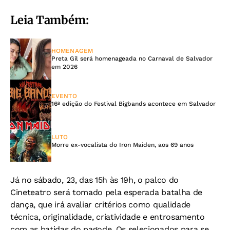
Leia Também:
HOMENAGEM
Preta Gil será homenageada no Carnaval de Salvador
em 2026
EVENTO
16ª edição do Festival Bigbands acontece em Salvador
LUTO
Morre ex-vocalista do Iron Maiden, aos 69 anos
Já no sábado, 23, das 15h às 19h, o palco do
Cineteatro será tomado pela esperada batalha de
dança, que irá avaliar critérios como qualidade
técnica, originalidade, criatividade e entrosamento
com as batidas do pagode. Os selecionados para se