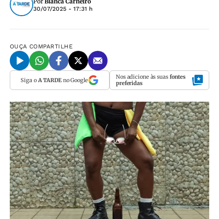
Por
Bianca Carneiro
30/07/2025 - 17:31 h
OUÇA
COMPARTILHE
Nos adicione às suas
fontes
Siga o
A TARDE
no Google
preferidas