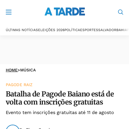
ÚLTIMAS NOTÍCIAS
ELEIÇÕES 2026
POLÍTICA
ESPORTES
SALVADOR
BAHIA
P
HOME
>
MÚSICA
PAGODE RAIZ
Batalha de Pagode Baiano está de
volta com inscrições gratuitas
Evento tem inscrições gratuitas até 11 de agosto