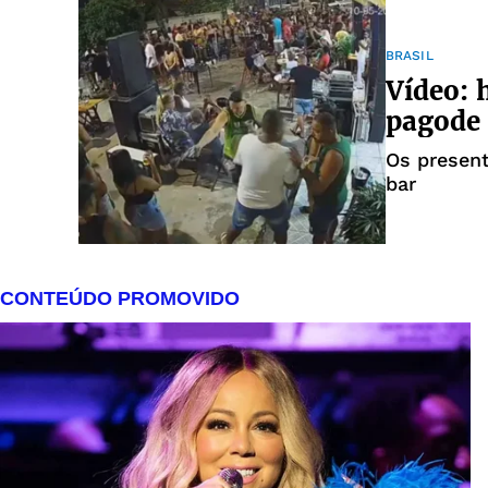
BRASIL
Vídeo:
pagode 
Os presen
bar