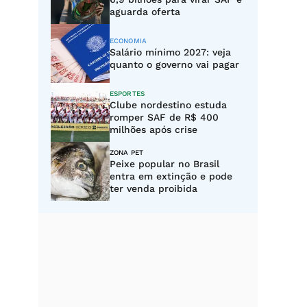
aguarda oferta
ECONOMIA
Salário mínimo 2027: veja
quanto o governo vai pagar
ESPORTES
Clube nordestino estuda
romper SAF de R$ 400
milhões após crise
ZONA PET
Peixe popular no Brasil
entra em extinção e pode
ter venda proibida