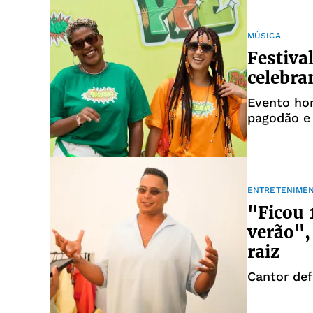
MÚSICA
Festiva
celebra
Evento ho
pagodão e
Pelourinho
ENTRETENIME
"Ficou 
verão",
raiz
Cantor de