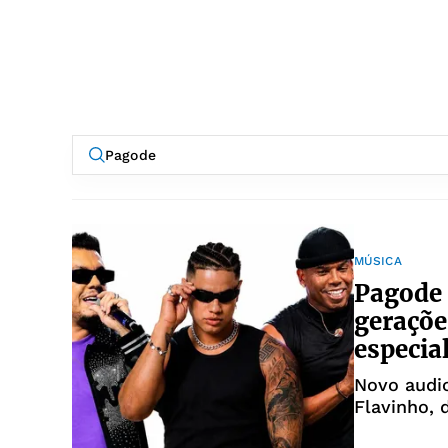
MÚSICA
Pagode
geraçõe
especia
Novo audio
Flavinho, 