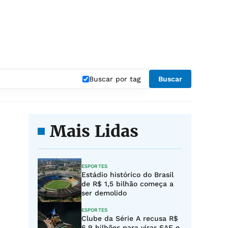
Buscar por tag
Buscar
Mais Lidas
ESPORTES
Estádio histórico do Brasil
de R$ 1,5 bilhão começa a
ser demolido
ESPORTES
Clube da Série A recusa R$
6,9 bilhões para virar SAF e