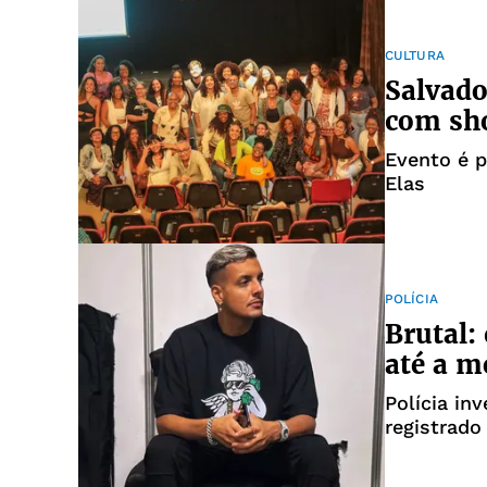
CULTURA
Salvado
com sh
Evento é 
Elas
POLÍCIA
Brutal:
até a m
Polícia in
registrado