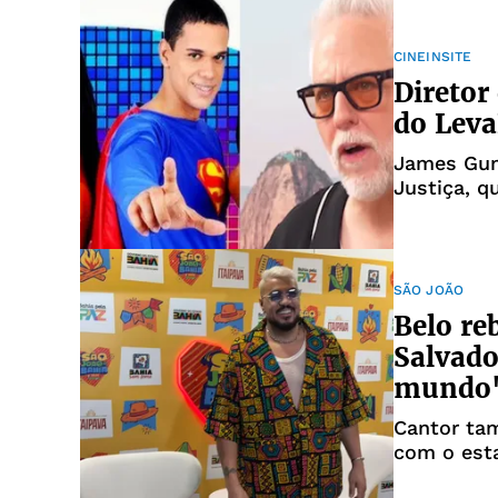
CINEINSITE
Diretor
do Leva
James Gun
Justiça, q
SÃO JOÃO
Belo re
Salvado
mundo
Cantor ta
com o est