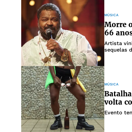
MÚSICA
Morre o
66 ano
Artista vi
sequelas 
internaçõe
MÚSICA
Batalha
volta c
Evento tem