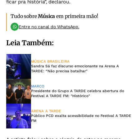
ficar pra história”, declarou.
Tudo sobre
Música
em primeira mão!
Entre no canal do WhatsApp.
Leia Também:
MÚSICA BRASILEIRA
Sandra Sá faz discurso emocionante na Arena A
TARDE: “Não precisa batalhar"
MARCO
Presidente do Grupo A TARDE celebra abertura do
Festival A TARDE FM: "Histórico"
ARENA A TARDE
Público PCD exalta acessibilidade no Festival A TARDE
FM