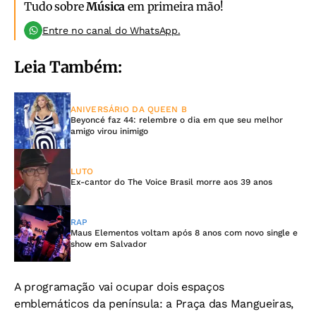
Tudo sobre
Música
em primeira mão!
Entre no canal do WhatsApp.
Leia Também:
ANIVERSÁRIO DA QUEEN B
Beyoncé faz 44: relembre o dia em que seu melhor
amigo virou inimigo
LUTO
Ex-cantor do The Voice Brasil morre aos 39 anos
RAP
Maus Elementos voltam após 8 anos com novo single e
show em Salvador
A programação vai ocupar dois espaços
emblemáticos da península: a Praça das Mangueiras,