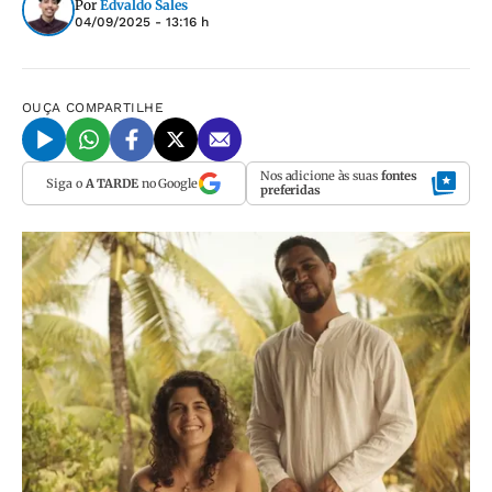
Por
Edvaldo Sales
04/09/2025 - 13:16 h
OUÇA
COMPARTILHE
Nos adicione às suas
fontes
Siga o
A TARDE
no Google
preferidas