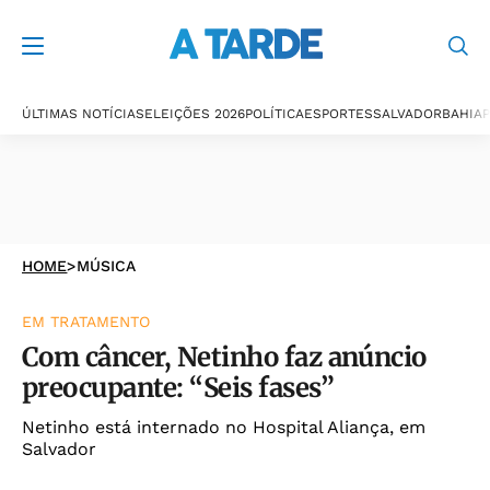
ÚLTIMAS NOTÍCIAS
ELEIÇÕES 2026
POLÍTICA
ESPORTES
SALVADOR
BAHIA
P
HOME
>
MÚSICA
EM TRATAMENTO
Com câncer, Netinho faz anúncio
preocupante: “Seis fases”
Netinho está internado no Hospital Aliança, em
Salvador