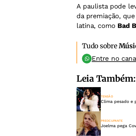
A paulista pode le
da premiação, que
latina, como
Bad B
Tudo sobre
Músi
Entre no can
Leia Também:
TENSÃO
Clima pesado e p
PREOCUPANTE
Joelma pega Covi