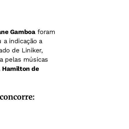
iane Gamboa
foram
 a indicação a
lado de Liniker,
a pelas músicas
á
Hamilton de
.
 concorre: