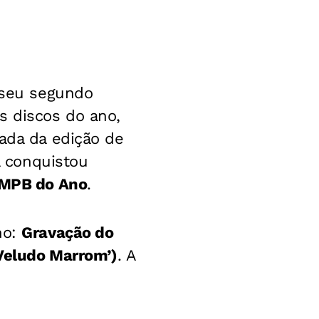
, seu segundo
s discos do ano,
iada da edição de
 conquistou
 MPB do Ano
.
no:
Gravação do
‘Veludo Marrom’)
. A