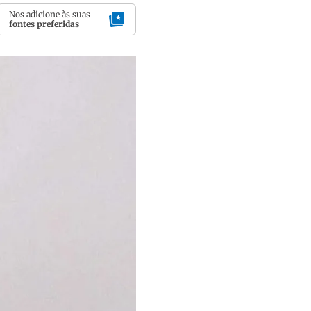
Nos adicione às suas
fontes preferidas