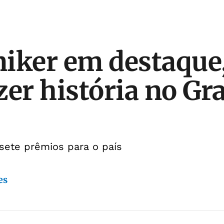
iker em destaque,
zer história no 
 sete prêmios para o país
es