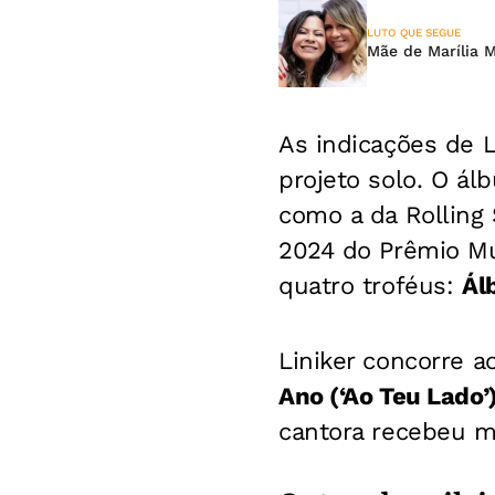
LUTO QUE SEGUE
Mãe de Marília M
As indicações de L
projeto solo. O ál
como a da Rolling 
2024 do Prêmio Mu
quatro troféus:
Ál
Liniker concorre a
Ano (‘Ao Teu Lado’
cantora recebeu ma