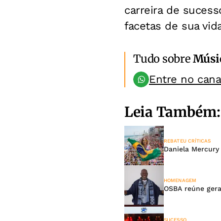
carreira de sucess
facetas de sua vida
Tudo sobre
Músi
Entre no can
Leia Também:
REBATEU CRÍTICAS
Daniela Mercury
HOMENAGEM
OSBA reúne ger
SUCESSO