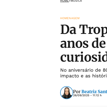
HOME
>
MÚSICA
HOMENAGEM
Da Trop
anos de
curiosi
No aniversário de 
impacto e as histór
Por
Beatriz San
26/09/2025 - 11:12 h