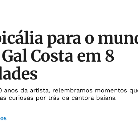
icália para o mun
 Gal Costa em 8
dades
80 anos da artista, relembramos momentos qu
ias curiosas por trás da cantora baiana
tos