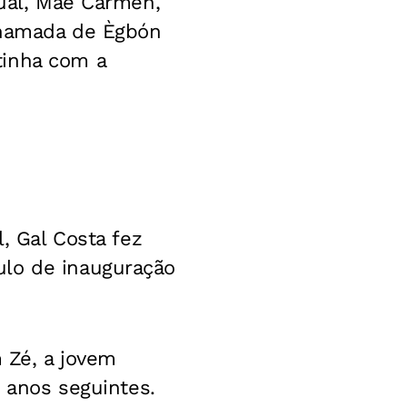
tual, Mãe Carmen,
chamada de Ègbón
tinha com a
l, Gal Costa fez
ulo de inauguração
m Zé, a jovem
s anos seguintes.