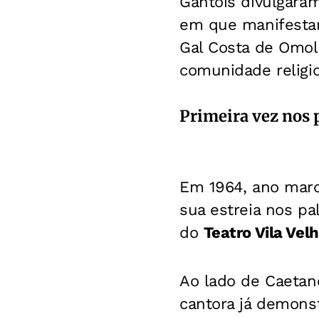
Gantois divulgaram
em que manifestar
Gal Costa de Omol
comunidade religio
Primeira vez nos p
Em 1964, ano marca
sua estreia nos p
do
Teatro Vila Vel
Ao lado de Caetano
cantora já demonst