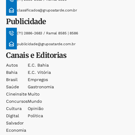
classificados@grupoatarde.com.br
Publicidade
(71) 2886-2683 / Ramal 8585 | 8586
publicidade@grupoatarde.com.br
Canais e Editorias
Autos
E.c. Bahia
Bahia
E.c. Vitória
Brasil
Empregos
Saúde
Gastronomia
Cineinsite
Muito
Concursos
Mundo
Cultura
Opinião
Digital
Política
Salvador
Economia