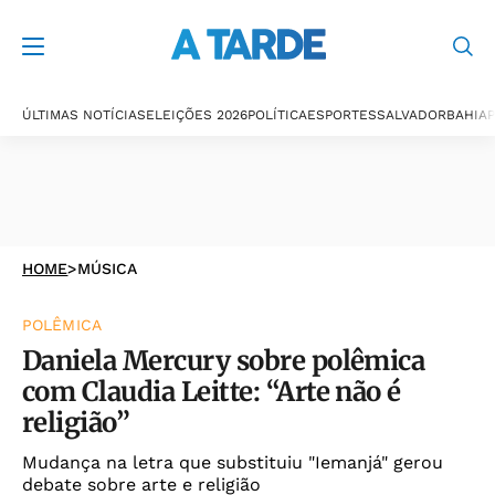
ÚLTIMAS NOTÍCIAS
ELEIÇÕES 2026
POLÍTICA
ESPORTES
SALVADOR
BAHIA
P
HOME
>
MÚSICA
POLÊMICA
Daniela Mercury sobre polêmica
com Claudia Leitte: “Arte não é
religião”
Mudança na letra que substituiu "Iemanjá" gerou
debate sobre arte e religião