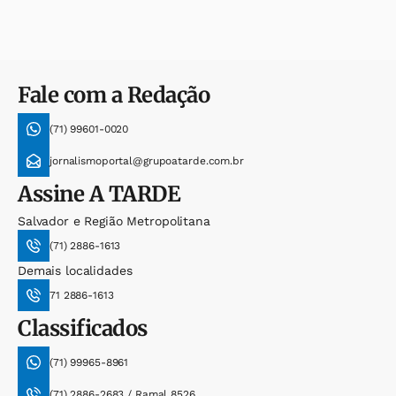
Fale com a Redação
(71) 99601-0020
jornalismoportal@grupoatarde.com.br
Assine
A TARDE
Salvador e Região Metropolitana
(71) 2886-1613
Demais localidades
71 2886-1613
Classificados
(71) 99965-8961
(71) 2886-2683 / Ramal 8526