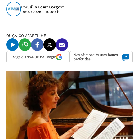
Por
Júlio Cesar Borges*
18/07/2025 - 10:00 h
OUÇA
COMPARTILHE
Nos adicione às suas
fontes
Siga o
A TARDE
no Google
preferidas