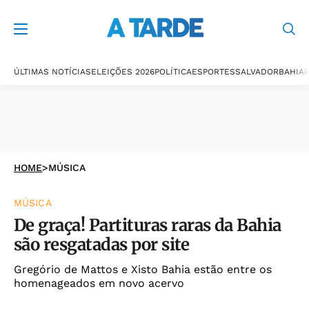
ÚLTIMAS NOTÍCIAS
ELEIÇÕES 2026
POLÍTICA
ESPORTES
SALVADOR
BAHIA
P
HOME
>
MÚSICA
MÚSICA
De graça! Partituras raras da Bahia
são resgatadas por site
Gregório de Mattos e Xisto Bahia estão entre os
homenageados em novo acervo